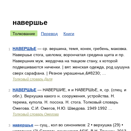
навершье
Толкование
Перевод
Книги
НАВЕРШЬЕ
— ср. вершина, темя, конек, гребень, маковка.
1
Навершье стога, шелома; ворончатая средина щита и пр.
Навершник муж. жердочка на ткацком стану, к которой
подвешиваются ниченки. | вят. женская одежда, род шушуна
сверх сарафана. | Резное украшенье,&#8230; …
Толковый словарь Даля
НАВЕРШЬЕ
— НАВЕРШИЕ, я и НАВЕРШЬЕ, я, ср. (спец. и
2
обл.). Верхушка какого н. сооружения, устройства. Н.
терема, купола. Н. посоха. Н. стога. Толковый словарь
Ожегова. С.И. Ожегов, Н.Ю. Шведова. 1949 1992 …
Толковый словарь Ожегова
навершье
— сущ., кол во синонимов: 2 • верхушка (29) •
3