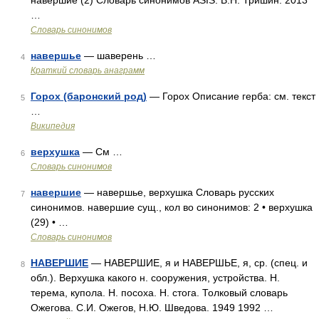
навершие (2) Словарь синонимов ASIS. В.Н. Тришин. 2013
…
Словарь синонимов
навершье
— шаверень …
4
Краткий словарь анаграмм
Горох (баронский род)
— Горох Описание герба: см. текст
5
…
Википедия
верхушка
— См …
6
Словарь синонимов
навершие
— навершье, верхушка Словарь русских
7
синонимов. навершие сущ., кол во синонимов: 2 • верхушка
(29) • …
Словарь синонимов
НАВЕРШИЕ
— НАВЕРШИЕ, я и НАВЕРШЬЕ, я, ср. (спец. и
8
обл.). Верхушка какого н. сооружения, устройства. Н.
терема, купола. Н. посоха. Н. стога. Толковый словарь
Ожегова. С.И. Ожегов, Н.Ю. Шведова. 1949 1992 …