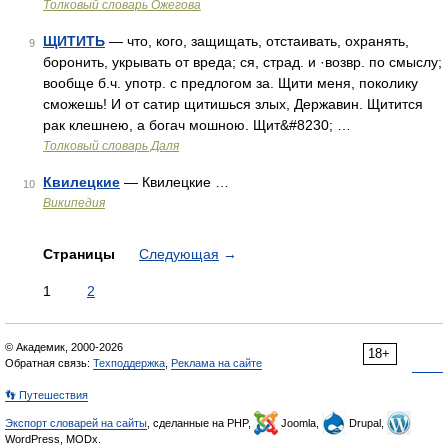
Толковый словарь Ожегова
ЩИТИТЬ
— что, кого, защищать, отстаивать, охранять,
9
боронить, укрывать от вреда; ся, страд. и ·возвр. по смыслу;
вообще б.ч. употр. с предлогом за. Щити меня, поколику
сможешь! И от сатир щитишься злых, Державин. Щитится
рак клешнею, а богач мошною. Щит&#8230; …
Толковый словарь Даля
Квилецкие
— Квилецкие …
10
Википедия
Страницы
Следующая
→
1
2
© Академик, 2000-2026
18+
Обратная связь:
Техподдержка
,
Реклама на сайте
👣 Путешествия
Экспорт словарей на сайты
, сделанные на PHP,
Joomla,
Drupal,
WordPress, MODx.